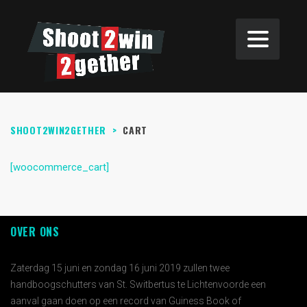
SHOOT2WIN2GETHER
>
CART
[woocommerce_cart]
OVER ONS
Zaterdag 15 juni en zondag 16 juni 2019 zullen twee
handboogschutters van St. Switbertus te Lichtenvoorde een
aanval gaan doen op een record van Guiness Book of