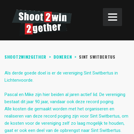
SHOOT2WIN2GETHER
>
DONEREN
>
SINT SWITBERTUS
Als derde goede doel is er de vereniging Sint Switbertus in
Lichtenvoorde.
Pascal en Mike zijn hier beiden al jaren actief lid. De vereniging
bestaat dit jaar 90 jaar, vandaar ook deze record poging.
Alle kosten die gemaakt worden met het organiseren en
realiseren van deze record poging zijn voor Sint Switbertus, om
de kosten voor de vereniging zelf zo laag mogelijk te houden,
gaat er ook een deel van de opbrengst naar Sint Switbertus.