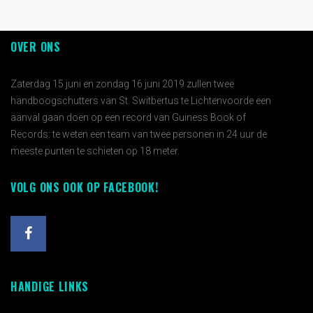
OVER ONS
Zaterdag 15 juni en zondag 16 juni 2019 zullen twee
handboogschutters van St. Switbertus te Lichtenvoorde een
aanval gaan doen op een record van Guiness Book of
Records: te weten een team van twee personen in 24 uur de
meeste punten te schieten op 18 meter.
VOLG ONS OOK OP FACEBOOK!
HANDIGE LINKS