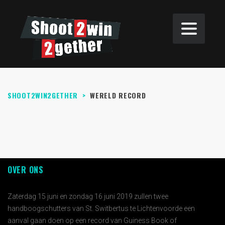
SHOOT2WIN2GETHER
>
WERELD RECORD
OVER ONS
Zaterdag 15 juni en zondag 16 juni 2019 zullen twee
handboogschutters van St. Switbertus te Lichtenvoorde een
aanval gaan doen op een record van Guiness Book of