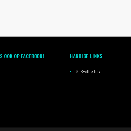
S OOK OP FACEBOOK!
HANDIGE LINKS
St Switbertus