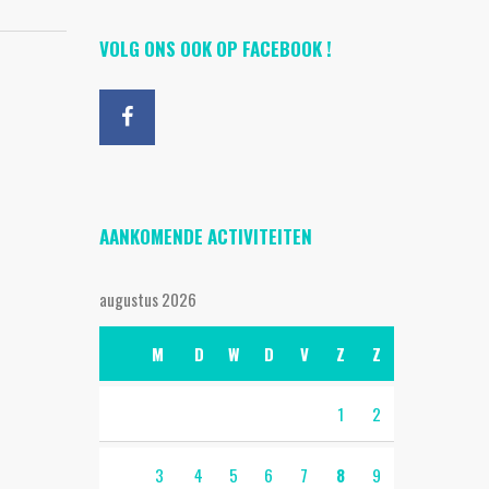
VOLG ONS OOK OP FACEBOOK !
AANKOMENDE ACTIVITEITEN
augustus 2026
M
D
W
D
V
Z
Z
1
2
3
4
5
6
7
8
9