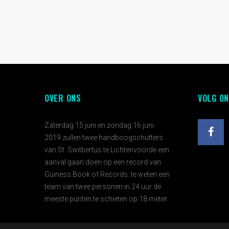
OVER ONS
VOLG ON
Zaterdag 15 juni en zondag 16 juni
2019 zullen twee handboogschutters
van St. Switbertus te Lichtenvoorde een
aanval gaan doen op een record van
Guiness Book of Records: te weten een
team van twee personen in 24 uur de
meeste punten te schieten op 18 meter.